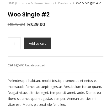
>
>
Woo Single #2
FINK (Furniture & Home Décor)
Products
Woo Single #2
Original
Current
₨
29.00
₨
29.00
price
price
was:
is:
₨29.00.
₨29.00.
Woo
Add to cart
Single
#2
quantity
Category:
Uncategorized
Pellentesque habitant morbi tristique senectus et netus et
malesuada fames ac turpis egestas. Vestibulum tortor quam,
feugiat vitae, ultricies eget, tempor sit amet, ante. Donec eu
libero sit amet quam egestas semper. Aenean ultricies mi
vitae est. Mauris placerat eleifend leo.