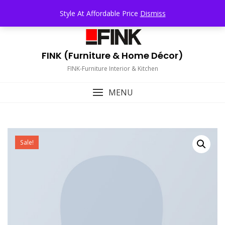
Skip
TOP MENU
Style At Affordable Price
Dismiss
to
content
FINK (Furniture & Home Décor)
FINK-Furniture Interior & Kitchen
MENU
Sale!